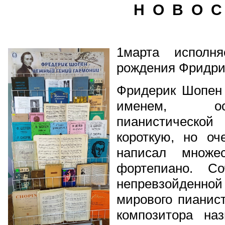
Н О В О С
1марта исполн
рождения Фридри
Фридерик Шопен
именем, ос
пианистическ
короткую, но оч
написал множе
фортепиано. С
непревзойденно
мирового пианист
композитора на