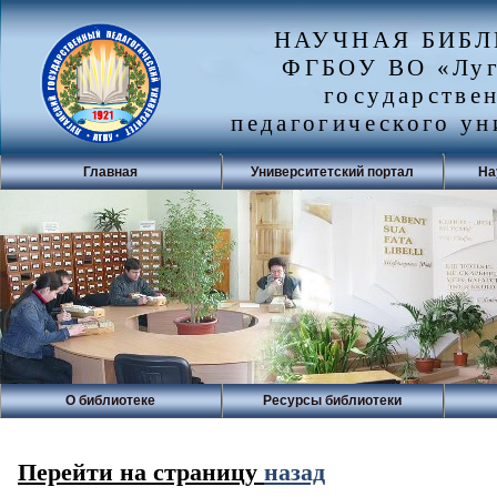
НАУЧНАЯ БИБ
ФГБОУ ВО «Луг
государстве
педагогического ун
Главная
Университетский портал
На
О библиотеке
Ресурсы библиотеки
Перейти на страницу
назад