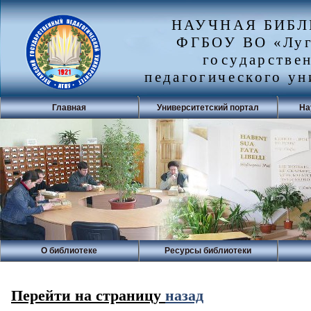
НАУЧНАЯ БИБ
ФГБОУ ВО «Луг
государстве
педагогического ун
Главная
Университетский портал
На
О библиотеке
Ресурсы библиотеки
Перейти на страницу
назад