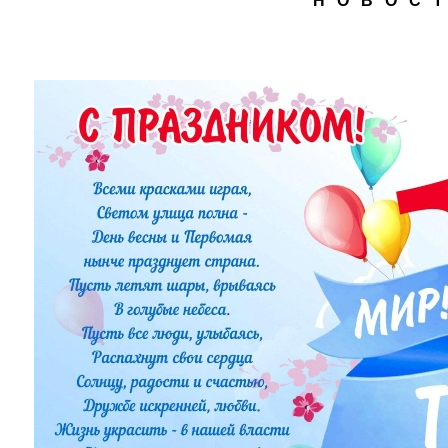
Н О В О С Т