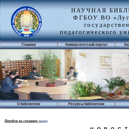
НАУЧНАЯ БИБ
ФГБОУ ВО «Луг
государстве
педагогического ун
Главная
Университетский портал
На
О библиотеке
Ресурсы библиотеки
Перейти на страницу
назад