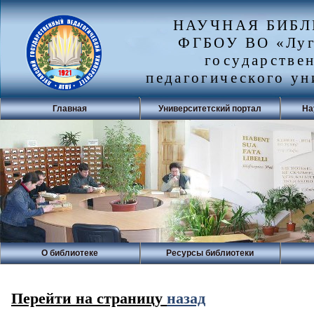
НАУЧНАЯ БИБ
ФГБОУ ВО «Луг
государстве
педагогического ун
Главная
Университетский портал
На
О библиотеке
Ресурсы библиотеки
Перейти на страницу
назад