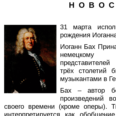
Н О В О С
31 марта испол
рождения Иоганна
Иоганн Бах Прин
немецкому 
представителей
трёх столетий 
музыкантами в Г
Бах – автор б
произведений в
своего времени (кроме оперы). Т
интерпретируется как обобщение