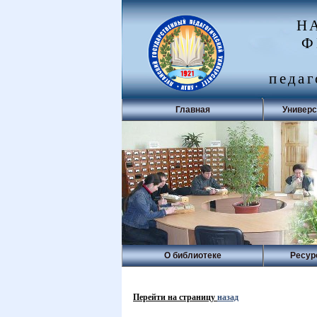
Н
Ф
педаг
Главная
Универс
О библиотеке
Ресур
Перейти на страницу
назад