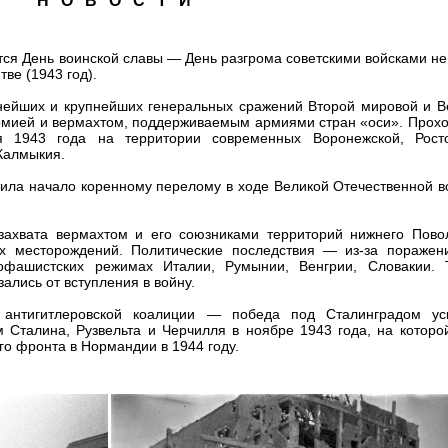
Н О В О С Т И
тся День воинской славы — День разгрома советскими войсками н
ве (1943 год).
нейших и крупнейших генеральных сражений Второй мировой и В
рмией и вермахтом, поддерживаемым армиями стран «оси». Прохо
1943 года на территории современных Воронежской, Росто
Калмыкия.
жила начало коренному перелому в ходе Великой Отечественной в
захвата вермахтом и его союзниками территорий нижнего Пово
ых месторождений. Политические последствия — из-за поражен
офашистских режимах Италии, Румынии, Венгрии, Словакии. 
зались от вступления в войну.
 антигитлеровской коалиции — победа под Сталинградом ус
 Сталина, Рузвельта и Черчилля в ноябре 1943 года, на которо
го фронта в Нормандии в 1944 году.