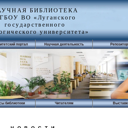
АУЧНАЯ БИБЛИОТЕКА
ГБОУ ВО «Луганского
государственного
огического университета»
итетский портал
Научная деятельность
Репозито
сы библиотеки
Читателям
Выставк