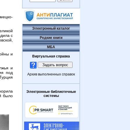
емецко-
Электронный каталог
еликой
дила с
Редкие книги
вской,
МБА
ойны и
Виртуальная справка
лжья и
ия под
Архив выполненных справок
Турция
корила
Электронные библиотечные
й было
системы