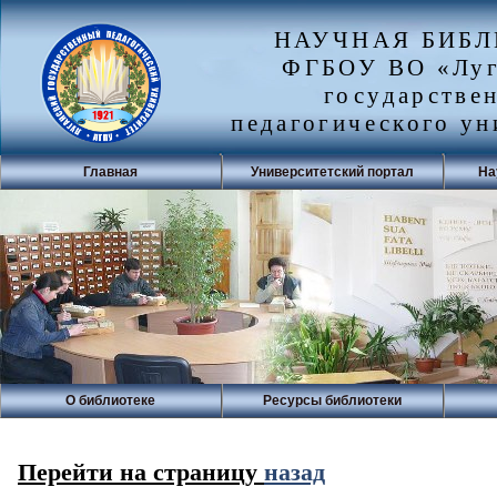
НАУЧНАЯ БИБ
ФГБОУ ВО «Луг
государстве
педагогического ун
Главная
Университетский портал
На
О библиотеке
Ресурсы библиотеки
Перейти на страницу
назад