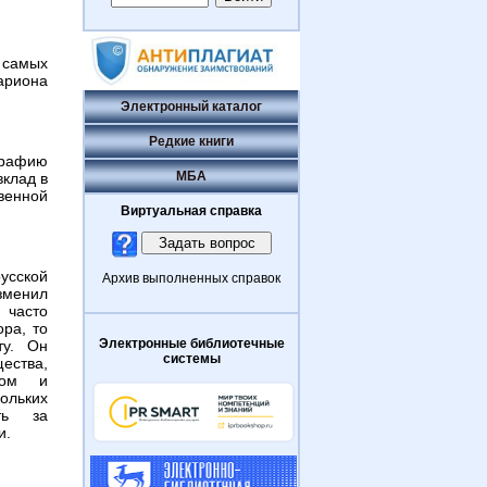
 самых
риона
Электронный каталог
Редкие книги
графию
МБА
клад в
венной
Виртуальная справка
сской
Архив выполненных справок
зменил
 часто
ра, то
Электронные библиотечные
ту. Он
системы
ества,
ком и
ольких
ть за
и.