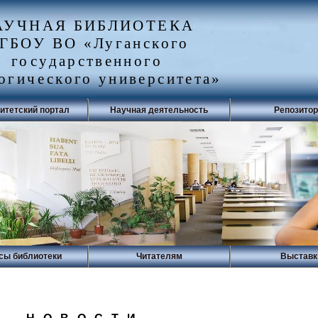
АУЧНАЯ БИБЛИОТЕКА
ГБОУ ВО «Луганского
государственного
огического университета»
итетский портал
Научная деятельность
Репозито
сы библиотеки
Читателям
Выставк