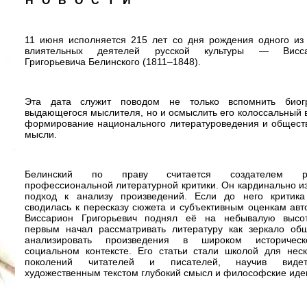
Н О В О С Т И
11 июня исполняется 215 лет со дня рождения одного из
влиятельных деятелей русской культуры — Висса
Григорьевича Белинского (1811–1848).
Эта дата служит поводом не только вспомнить био
выдающегося мыслителя, но и осмыслить его колоссальный в
формирование национального литературоведения и общест
мысли.
Белинский по праву считается создателем ру
профессиональной литературной критики. Он кардинально и
подход к анализу произведений. Если до него критика
сводилась к пересказу сюжета и субъективным оценкам авто
Виссарион Григорьевич поднял её на небывалую высо
первым начал рассматривать литературу как зеркало общ
анализировать произведения в широком историчес
социальном контексте. Его статьи стали школой для неск
поколений читателей и писателей, научив виде
художественным текстом глубокий смысл и философские иде