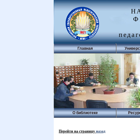
Н
Ф
педаг
Главная
Универс
О библиотеке
Ресур
Перейти на страницу
назад