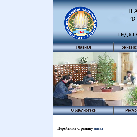
Н
Ф
педаг
Главная
Универс
О библиотеке
Ресур
Перейти на страницу
назад