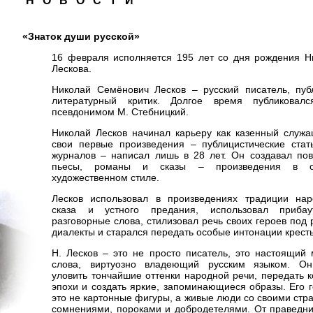
Н О В О С Т И
«Знаток души русской»
16 февраля исполняется 195 лет со дня рождения Н
Лескова.
Николай Семёнович Лесков – русский писатель, публ
литературный критик. Долгое время публиковал
псевдонимом М. Стебницкий.
Николай Лесков начинал карьеру как казенный служа
свои первые произведения – публицистические стат
журналов – написал лишь в 28 лет. Он создавал пов
пьесы, романы и сказы – произведения в о
художественном стиле.
Лесков использовал в произведениях традиции нар
сказа и устного предания, использовал приба
разговорные слова, стилизовал речь своих героев под
диалекты и старался передать особые интонации крест
Н. Лесков – это не просто писатель, это настоящий 
слова, виртуозно владеющий русским языком. О
уловить тончайшие оттенки народной речи, передать к
эпохи и создать яркие, запоминающиеся образы. Его г
это не картонные фигуры, а живые люди со своими стр
сомнениями, пороками и добродетелями. От праведни