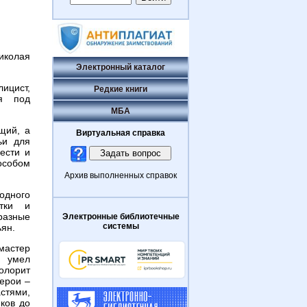
иколая
Электронный каталог
ицист,
Редкие книги
ся под
МБА
щий, а
Виртуальная справка
ьи для
ести и
собом
Архив выполненных справок
одного
утки и
 разные
Электронные библиотечные
системы
ьян.
мастер
н умел
олорит
ерои –
астями,
ков до