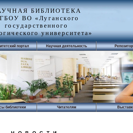
АУЧНАЯ БИБЛИОТЕКА
ГБОУ ВО «Луганского
государственного
огического университета»
итетский портал
Научная деятельность
Репозито
сы библиотеки
Читателям
Выставк