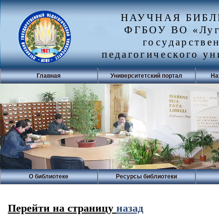
НАУЧНАЯ БИБ
ФГБОУ ВО «Луг
государстве
педагогического ун
Главная
Университетский портал
На
О библиотеке
Ресурсы библиотеки
Перейти на страницу
назад