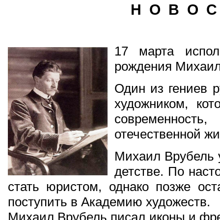
Н О В О С
17 марта испол
рождения Михаил
Один из гениев р
художником, ко
современность
отечественной жи
Михаил Врубель 
детстве. По наст
стать юристом, однако позже ост
поступить в Академию художеств.
Михаил Врубель писал иконы и фре