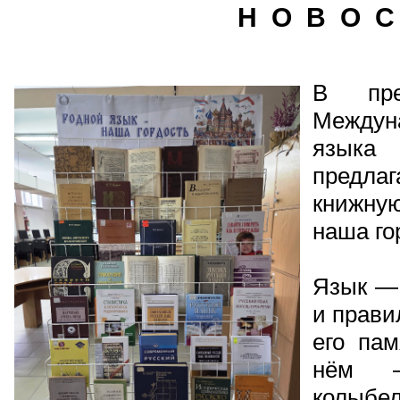
Н О В О С
В пре
Междун
языка
предла
книжную
наша го
Язык — 
и прави
его пам
нём —
колыбел