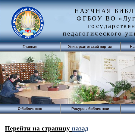
НАУЧНАЯ БИБ
ФГБОУ ВО «Луг
государстве
педагогического ун
Главная
Университетский портал
На
О библиотеке
Ресурсы библиотеки
Перейти на страницу
назад