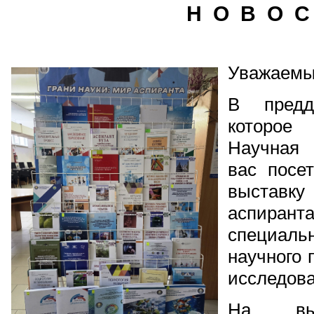
Н О В О С
Уважаемы
В предд
которое 
Научная 
вас посе
выставк
аспиран
специаль
научного 
исследова
На выс