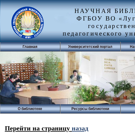
НАУЧНАЯ БИБ
ФГБОУ ВО «Луг
государстве
педагогического ун
Главная
Университетский портал
На
О библиотеке
Ресурсы библиотеки
Перейти на страницу
назад