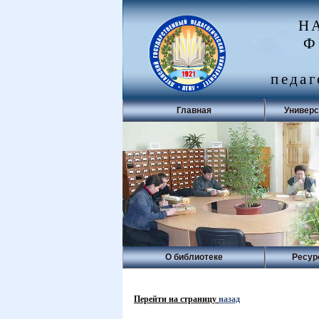
Н
Ф
педаг
Главная
Универс
О библиотеке
Ресур
Перейти на страницу
назад