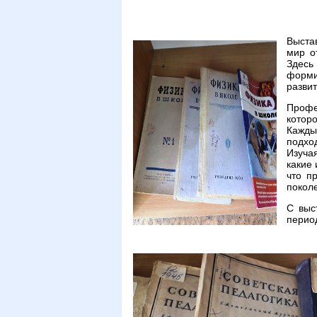
Выста
мир о
Здесь
форми
разви
Профе
котор
Кажды
подхо
Изуча
какие
что п
покол
С выс
перио