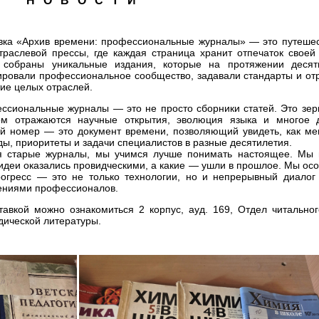
Н О В О С Т И
вка «Архив времени: профессиональные журналы» — это путешес
траслевой прессы, где каждая страница хранит отпечаток своей 
 собраны уникальные издания, которые на протяжении десят
ровали профессиональное сообщество, задавали стандарты и от
тие целых отраслей.
ссиональные журналы — это не просто сборники статей. Это зерк
ом отражаются научные открытия, эволюция языка и многое д
й номер — это документ времени, позволяющий увидеть, как ме
ды, приоритеты и задачи специалистов в разные десятилетия.
я старые журналы, мы учимся лучше понимать настоящее. Мы 
 идеи оказались провидческими, а какие — ушли в прошлое. Мы ос
рогресс — это не только технологии, но и непрерывный диалог
ениями профессионалов.
тавкой можно ознакомиться 2 корпус, ауд. 169, Отдел читальног
дической литературы.