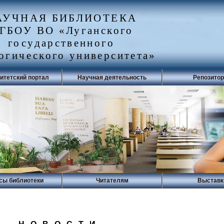
АУЧНАЯ БИБЛИОТЕКА
ГБОУ ВО «Луганского
государственного
огического университета»
итетский портал
Научная деятельность
Репозито
сы библиотеки
Читателям
Выставк