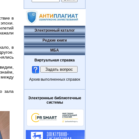
твие в
эпохи.
илетий
Электронный каталог
ражали
Редкие книги
ало, в
МБА
ругое.
нялись
Виртуальная справка
видим,
ознаём,
 между
Архив выполненных справок
о зала
Электронные библиотечные
системы