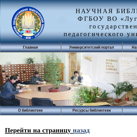
НАУЧНАЯ БИБ
ФГБОУ ВО «Луг
государстве
педагогического ун
Главная
Университетский портал
На
О библиотеке
Ресурсы библиотеки
Перейти на страницу
назад