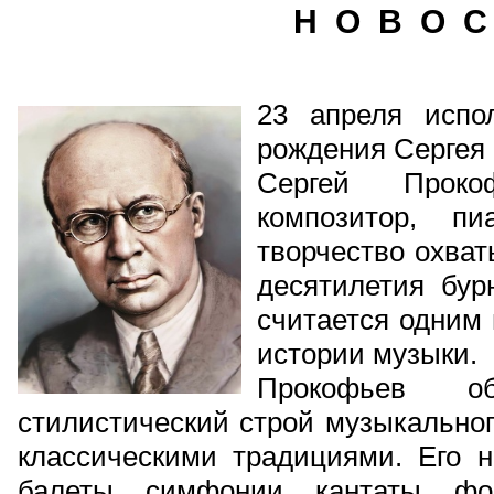
Н О В О С
23 апреля испо
рождения Сергея
Сергей Прок
композитор, п
творчество охват
десятилетия бур
считается одним 
истории музыки.
Прокофьев о
стилистический строй музыкальног
классическими традициями. Его н
балеты, симфонии, кантаты, ф