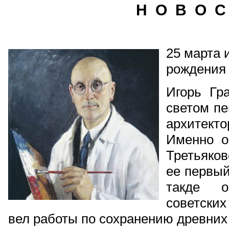
Н О В О С
25 марта 
рождения 
Игорь Гр
светом п
архитект
Именно о
Третьяко
ее первый
такде о
советских
вел работы по сохранению древних 