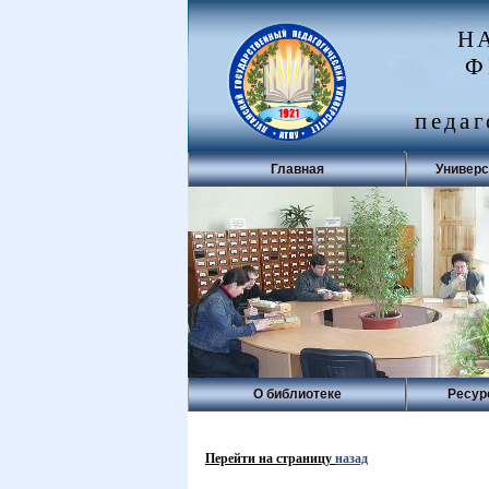
Н
Ф
педаг
Главная
Универс
О библиотеке
Ресур
Перейти на страницу
назад