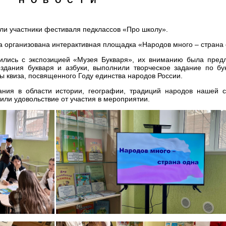
Н О В О С Т И
али участники фестиваля педклассов «Про школу».
а организована интерактивная площадка «Народов много – страна 
ились с экспозицией «Музея Букваря», их вниманию была пред
оздания букваря и азбуки, выполнили творческое задание по бу
сы квиза, посвященного Году единства народов России.
ания в области истории, географии, традиций народов нашей с
или удовольствие от участия в мероприятии.