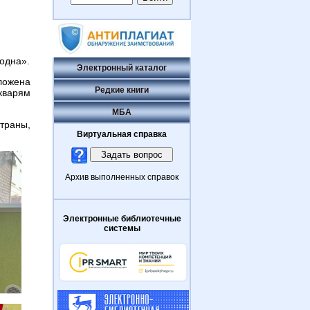
одна».
Электронный каталог
ложена
Редкие книги
кварям
МБА
траны,
Виртуальная справка
Архив выполненных справок
Электронные библиотечные
системы