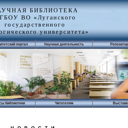
АУЧНАЯ БИБЛИОТЕКА
ГБОУ ВО «Луганского
государственного
огического университета»
итетский портал
Научная деятельность
Репозито
сы библиотеки
Читателям
Выставк