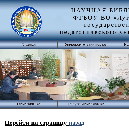
НАУЧНАЯ БИБ
ФГБОУ ВО «Луг
государстве
педагогического ун
Главная
Университетский портал
На
О библиотеке
Ресурсы библиотеки
Перейти на страницу
назад