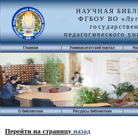
НАУЧНАЯ БИБ
ФГБОУ ВО «Луг
государстве
педагогического ун
Главная
Университетский портал
На
О библиотеке
Ресурсы библиотеки
Перейти на страницу
назад