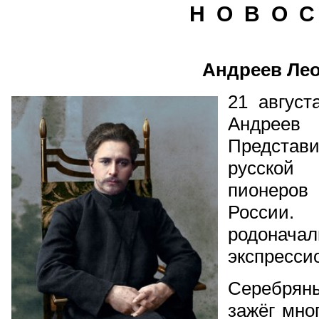
Н О В О С
Андреев Ле
21 август
Андреев
Представ
русской
пионеров
России.
родона
экспресси
Серебряны
зажёг мног