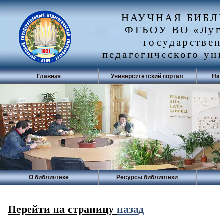
НАУЧНАЯ БИБ
ФГБОУ ВО «Луг
государстве
педагогического ун
Главная
Университетский портал
На
О библиотеке
Ресурсы библиотеки
Перейти на страницу
назад