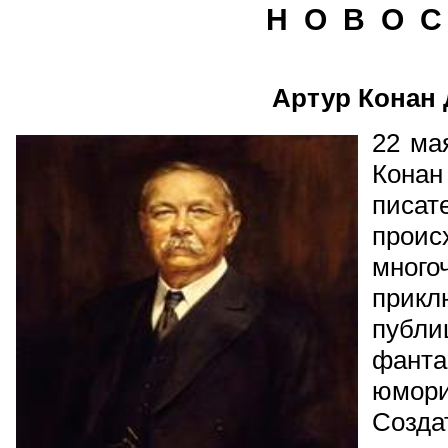
Н О В О С
Артур Конан
22 ма
Кона
пис
про
много
прикл
публи
фан
юмори
Созд