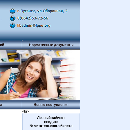
рий
Нормативные документы
и
Новые поступления
<br>
Личный кабинет
введите
№ читательского билета