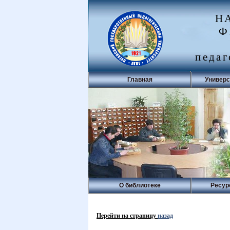
Н
Ф
педаг
Главная
Универс
О библиотеке
Ресур
Перейти на страницу
назад