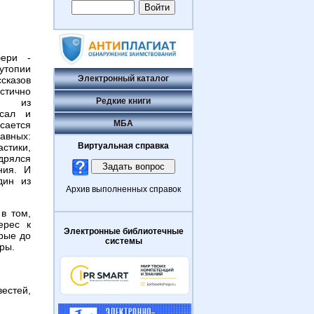
бери -
утопии
Электронный каталог
сказов
тично
Редкие книги
но из
исал и
МБА
сается
вных:
Виртуальная справка
стики,
дрялся
ния. И
дин из
Архив выполненных справок
в том,
ерес к
Электронные библиотечные
рые до
системы
ры.
вестей,