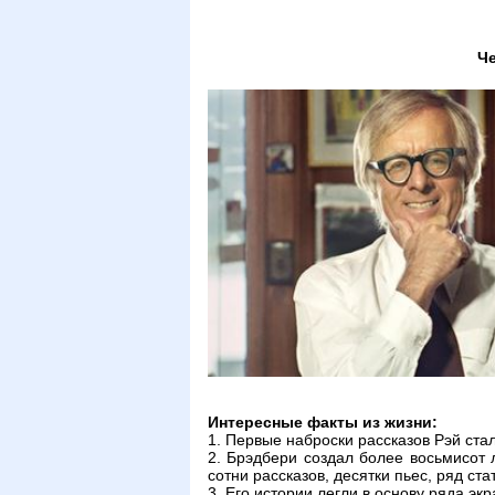
Ч
Интересные факты из жизни:
1. Первые наброски рассказов Рэй стал
2. Брэдбери создал более восьмисот 
сотни рассказов, десятки пьес, ряд ста
3. Его истории легли в основу ряда э