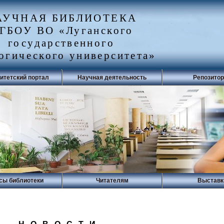
АУЧНАЯ БИБЛИОТЕКА
ГБОУ ВО «Луганского
государственного
огического университета»
итетский портал
Научная деятельность
Репозито
сы библиотеки
Читателям
Выставк