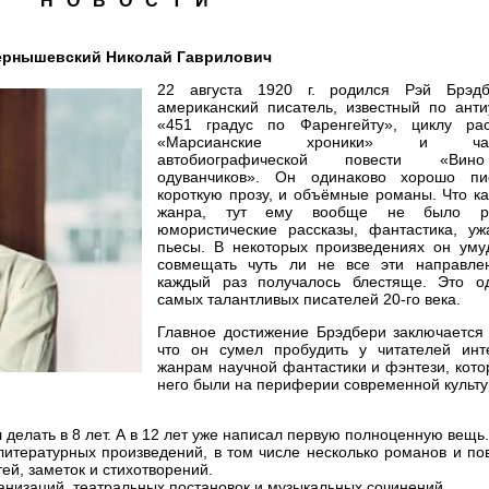
Н О В О С Т И
ернышевский Николай Гаврилович
22 августа 1920 г. родился Рэй Брэд
американский писатель, известный по анти
«451 градус по Фаренгейту», циклу рас
«Марсианские хроники» и час
автобиографической повести «Ви
одуванчиков». Он одинаково хорошо п
короткую прозу, и объёмные романы. Что ка
жанра, тут ему вообще не было ра
юмористические рассказы, фантастика, ужа
пьесы. В некоторых произведениях он уму
совмещать чуть ли не все эти направле
каждый раз получалось блестяще. Это о
самых талантливых писателей 20-го века.
Главное достижение Брэдбери заключается 
что он сумел пробудить у читателей инт
жанрам научной фантастики и фэнтези, кото
него были на периферии современной культу
 делать в 8 лет. А в 12 лет уже написал первую полноценную вещь.
литературных произведений, в том числе несколько романов и по
тей, заметок и стихотворений.
кранизаций, театральных постановок и музыкальных сочинений.