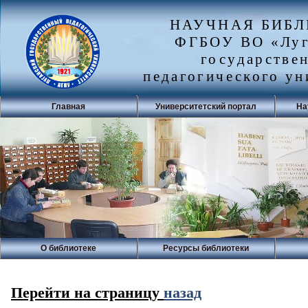
НАУЧНАЯ БИБ
ФГБОУ ВО «Луг
государстве
педагогического ун
Главная
Университетский портал
На
О библиотеке
Ресурсы библиотеки
Перейти на страницу
назад