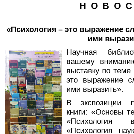
Н О В О С
«Психология – это выражение сл
ими вырази
Научная библио
вашему внимани
выставку по теме
это выражение сл
ими выразить».
В экспозиции п
книги: «Основы т
«Психология в
«Психология нау