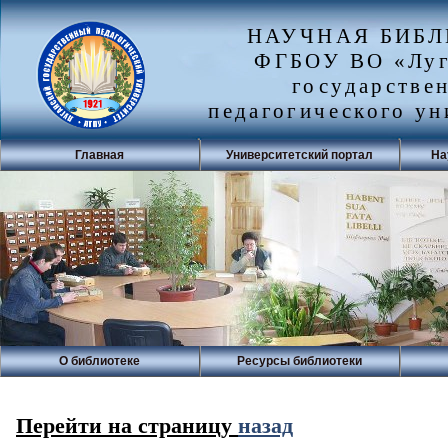
НАУЧНАЯ БИБ
ФГБОУ ВО «Луг
государстве
педагогического ун
Главная
Университетский портал
На
О библиотеке
Ресурсы библиотеки
Перейти на страницу
назад