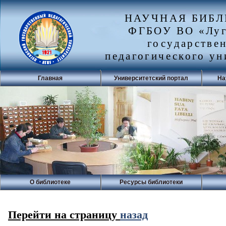
НАУЧНАЯ БИБ
ФГБОУ ВО «Луг
государстве
педагогического ун
Главная
Университетский портал
На
О библиотеке
Ресурсы библиотеки
Перейти на страницу
назад