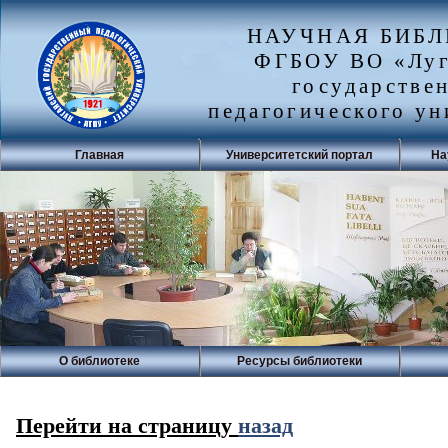
НАУЧНАЯ БИБ
ФГБОУ ВО «Луг
государстве
педагогического ун
Главная
Университетский портал
На
О библиотеке
Ресурсы библиотеки
Перейти на страницу
назад