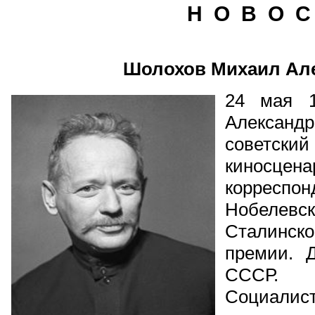
Н О В О С
Шолохов Михаил Ал
24 мая 1
Александ
советски
киносц
корреспон
Нобелевск
Сталинск
премии. 
СССР.
Социалист