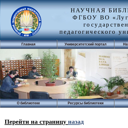
НАУЧНАЯ БИБ
ФГБОУ ВО «Луг
государстве
педагогического ун
Главная
Университетский портал
На
О библиотеке
Ресурсы библиотеки
Перейти на страницу
назад