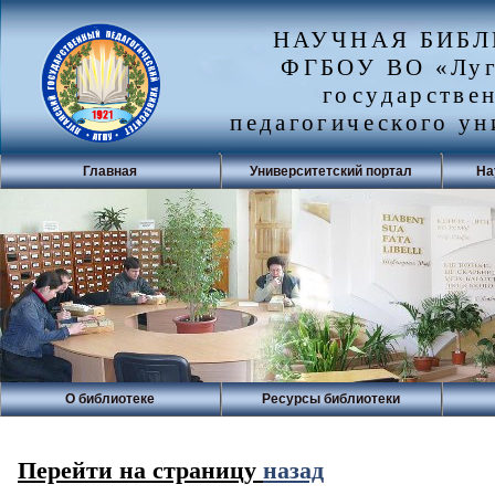
НАУЧНАЯ БИБ
ФГБОУ ВО «Луг
государстве
педагогического ун
Главная
Университетский портал
На
О библиотеке
Ресурсы библиотеки
Перейти на страницу
назад