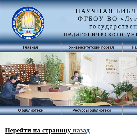
НАУЧНАЯ БИБ
ФГБОУ ВО «Луг
государстве
педагогического ун
Главная
Университетский портал
На
О библиотеке
Ресурсы библиотеки
Перейти на страницу
назад