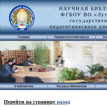
НАУЧНАЯ БИБ
ФГБОУ ВО «Луг
государстве
педагогического ун
Главная
Университетский портал
На
О библиотеке
Ресурсы библиотеки
Перейти на страницу
назад