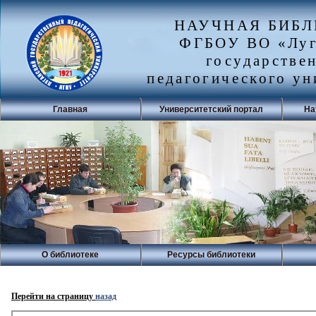
НАУЧНАЯ БИБ
ФГБОУ ВО «Луг
государстве
педагогического ун
Главная
Университетский портал
На
О библиотеке
Ресурсы библиотеки
Перейти на страницу
назад