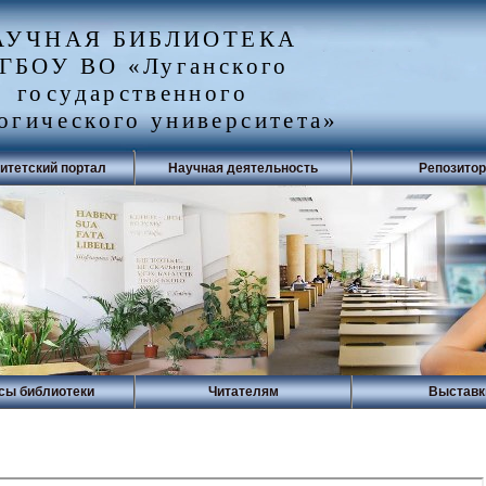
АУЧНАЯ БИБЛИОТЕКА
ГБОУ ВО «Луганского
государственного
огического университета»
итетский портал
Научная деятельность
Репозито
сы библиотеки
Читателям
Выставк