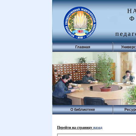
Н
Ф
педаг
Главная
Универс
О библиотеке
Ресур
Перейти на страницу
назад