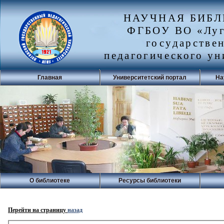
НАУЧНАЯ БИБ
ФГБОУ ВО «Луг
государстве
педагогического ун
Главная
Университетский портал
На
О библиотеке
Ресурсы библиотеки
Перейти на страницу
назад