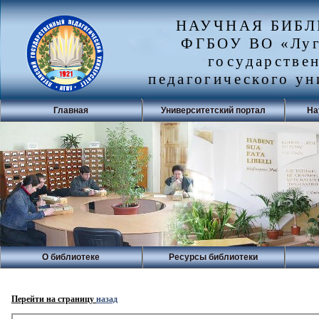
НАУЧНАЯ БИБ
ФГБОУ ВО «Луг
государстве
педагогического ун
Главная
Университетский портал
На
О библиотеке
Ресурсы библиотеки
Перейти на страницу
назад