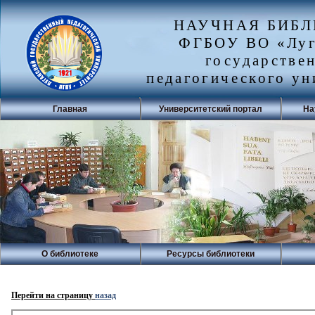
НАУЧНАЯ БИБ
ФГБОУ ВО «Луг
государстве
педагогического ун
Главная
Университетский портал
На
О библиотеке
Ресурсы библиотеки
Перейти на страницу
назад