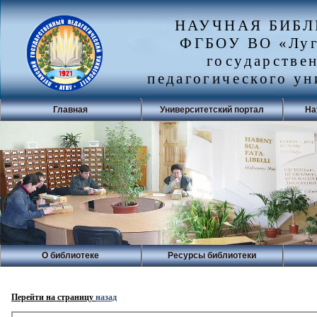
НАУЧНАЯ БИБ
ФГБОУ ВО «Луг
государстве
педагогического ун
Главная
Университетский портал
На
О библиотеке
Ресурсы библиотеки
Перейти на страницу
назад