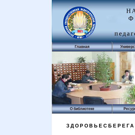
Н
Ф
педаг
Главная
Универс
О библиотеке
Ресур
ЗДОРОВЬЕСБЕРЕГ