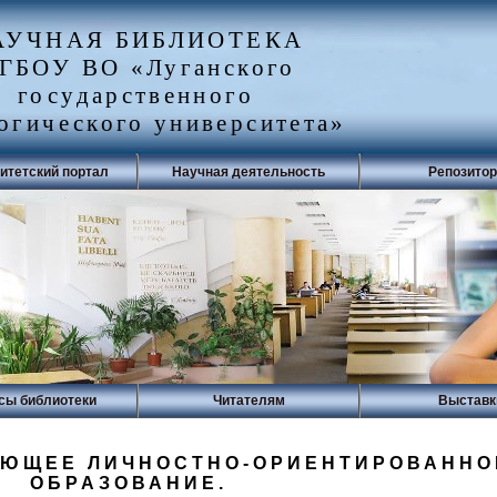
АУЧНАЯ БИБЛИОТЕКА
ГБОУ ВО «Луганского
государственного
огического университета»
итетский портал
Научная деятельность
Репозито
сы библиотеки
Читателям
Выставк
АЮЩЕЕ ЛИЧНОСТНО-ОРИЕНТИРОВАННО
ОБРАЗОВАНИЕ.