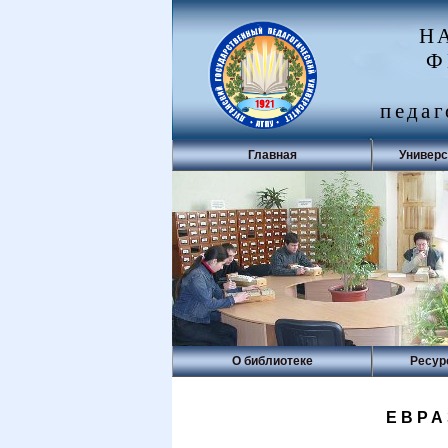
Н
Ф
педаг
Главная
Универс
О библиотеке
Ресур
ЕВРА