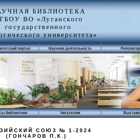
АУЧНАЯ БИБЛИОТЕКА
ГБОУ ВО «Луганского
государственного
огического университета»
итетский портал
Научная деятельность
Репозито
сы библиотеки
Читателям
Выставк
ЗИЙСКИЙ СОЮЗ № 1-2024
(ГОНЧАРОВ П.К.)