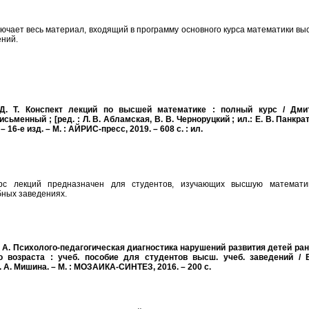
ючает весь материал, входящий в программу основного курса математики в
ний.
Д. Т. Конспект лекций по высшей математике : полный курс / Дми
ьменный ; [ред. : Л. В. Абламская, В. В. Черноруцкий ; ил.: Е. В. Панкра
 – 16-е изд. – М. : АЙРИС-пресс, 2019. – 608 с. : ил.
рс лекций предназначен для студентов, изучающих высшую математи
бных заведениях.
. А. Психолого-педагогическая диагностика нарушений развития детей ран
 возраста : учеб. пособие для студентов высш. учеб. заведений / Е
. А. Мишина. – М. : МОЗАИКА-СИНТЕЗ, 2016. – 200 с.