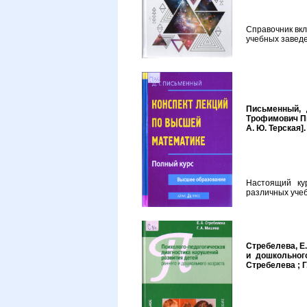
Справочник вкл
учебных заведе
Письменный, 
Трофимович Пис
А. Ю. Терская].
Настоящий ку
различных уче
Стребелева, Е
и дошкольного
Стребелева ; Г