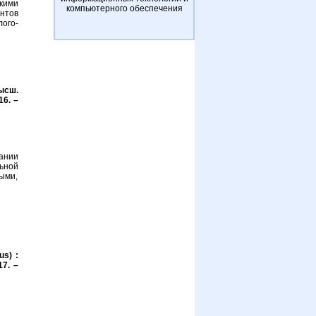
кими
компьютерного обеспечения
нтов
ого-
ысш.
16. –
ании
ьной
ыми,
s) :
17. –