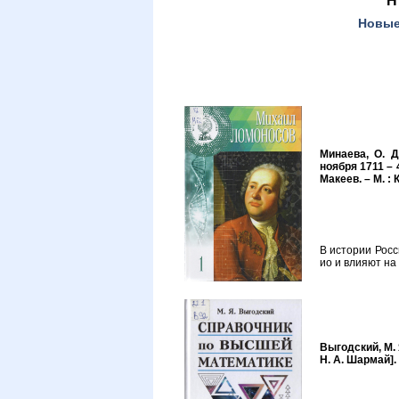
Новы
Минаева, О. Д
ноября 1711 – 4
Макеев. – М. : 
В истории Росс
ио и влияют на 
Выгодский, М. 
Н. А. Шармай]. 