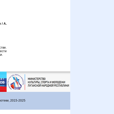
 / А.
тве.
ести
и.
отеки, 2015-2025