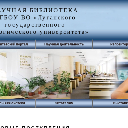
АУЧНАЯ БИБЛИОТЕКА
ГБОУ ВО «Луганского
государственного
огического университета»
итетский портал
Научная деятельность
Репозито
сы библиотеки
Читателям
Выставк