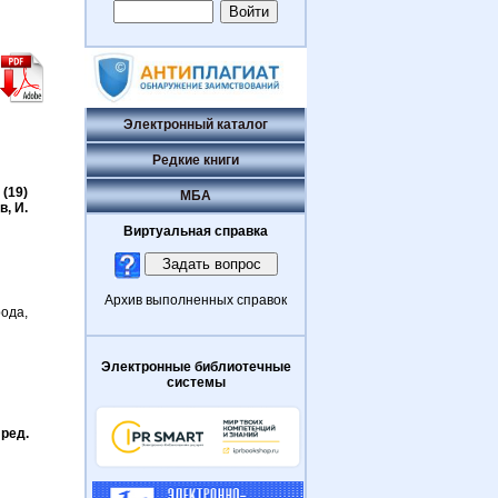
Электронный каталог
Редкие книги
(19)
МБА
в, И.
Виртуальная справка
Архив выполненных справок
рода,
Электронные библиотечные
системы
 ред.