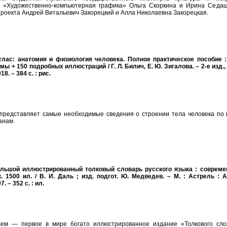
 «Художественно-компьютерная графика» Ольга Скоркина и Ирина Седаш
роекта Андрей Витальевич Закорецкий и Алла Николаевна Закорецкая.
Атлас: анатомия и физиология человека. Полное практическое пособие :
мы + 150 подробных иллюстраций / Г. Л. Билич, Е. Ю. Зигалова. – 2-е изд.,
18. – 384 с. : рис.
представляет самые необходимые сведения о строении тела человека по 
анам.
ольшой иллюстрированный толковый словарь русского языка : совреме
к. 1500 ил. / В. И. Даль ; изд. подгот. Ю. Медведев. – М. : Астрель : А
. – 352 с. : ил.
ем — первое в мире богато иллюстрированное издание «Толкового сло