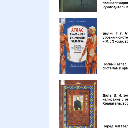
специализации
Руководители п
Билич, Г. Л. 
уровни и систе
– М. : Эксмо, 20
Полный атлас 
системам и орг
Даль, В. И. Б
написание : о
Хранитель, 2007
Перед читател