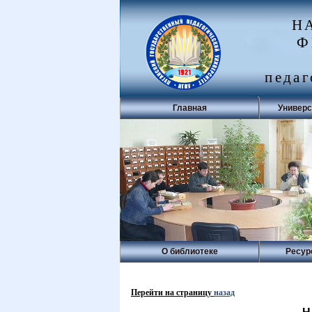
Н
Ф
педаг
Главная
Универс
О библиотеке
Ресур
Перейти на страницу
назад