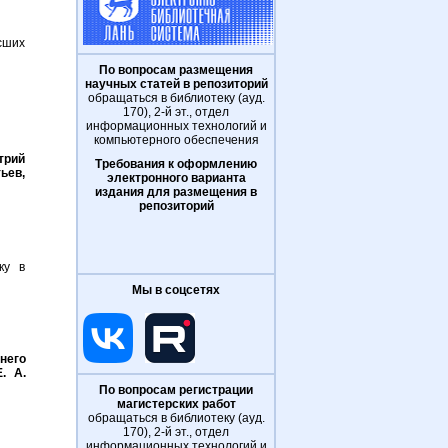
ысших
По вопросам размещения
научных статей в репозиторий
обращаться в библиотеку (ауд.
170), 2-й эт., отдел
информационных технологий и
компьютерного обеспечения
трий
Требования к оформлению
тьев,
электронного варианта
издания для размещения в
репозиторий
ку в
Мы в соцсетях
него
. А.
По вопросам регистрации
магистерских работ
обращаться в библиотеку (ауд.
170), 2-й эт., отдел
информационных технологий и