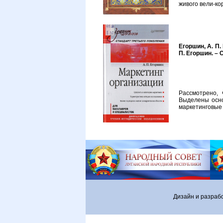
живого вели-кор
Егоршин, А. П.
П. Егоршин. – С
Рассмотрено, 
Выделены осно
маркетинговые 
Дизайн и разраб