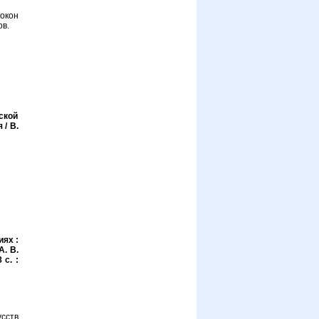
окон
в.
ской
/ В.
иях :
А. В.
 с. :
сств