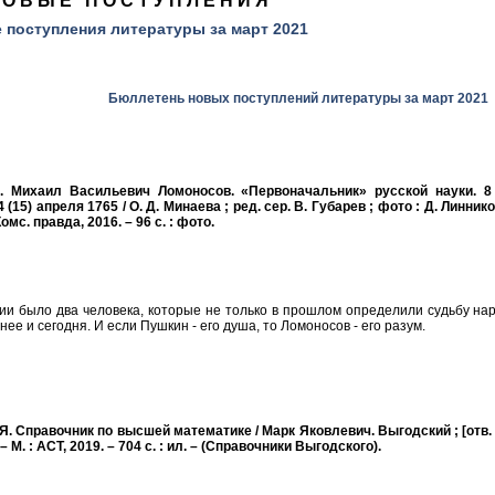
НОВЫЕ ПОСТУПЛЕНИЯ
е
поступления литературы за март
2021
Бюллетень новых поступлений литературы за март 2021
. Михаил Васильевич Ломоносов. «Первоначальник» русской науки. 8 
 (15) апреля 1765 / О. Д. Минаева ; ред. сер. В. Губарев ; фото : Д. Линнико
Комс. правда, 2016. – 96 с. : фото.
ии было два человека, которые не только в прошлом определили судьбу на
нее и сегодня. И если Пушкин - его душа, то Ломоносов - его разум.
Я. Справочник по высшей математике / Марк Яковлевич. Выгодский ; [отв.
– М. : АСТ, 2019. – 704 с. : ил. – (Справочники Выгодского).