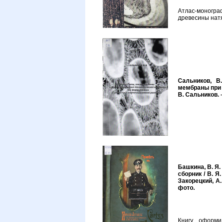
Атлас-моногра
древесины натя
Сальников, В
мембраны при 
В. Сальников. –
Башкина, В. Я.
сборник / В. Я
Закорецкий, А.
фото.
Книгу оформил