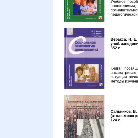
Учебное пособ
положениями,
познавательно
педагогической
Веракса, Н. Е
учеб. заведени
352 с.
Книга посвящ
рассматривают
ситуации разв
методы изучени
Сальников, В.
[атлас-моногра
124 с.