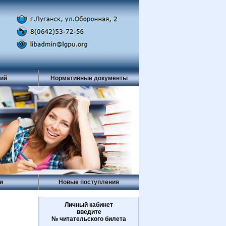
рий
Нормативные документы
и
Новые поступления
_
Личный кабинет
введите
№ читательского билета