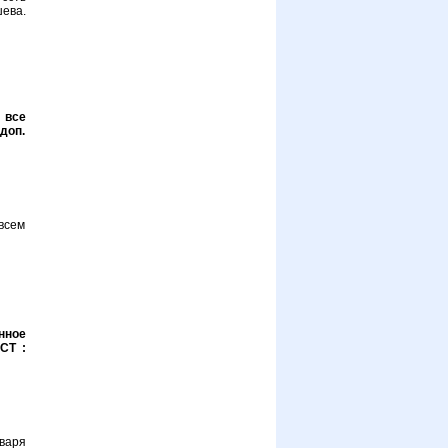
ева.
 все
 доп.
всем
нное
СТ :
варя