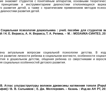
ие знакомит студентов с понятийным аппаратом, основными теоретичес
 принципами и инструментарием диагностики отклоняющихся вариа
го развития детей, а также с практическим применением методов психол
 диагностики развития детей.
. Социальная психология дошкольника : учеб. пособие для студентов в
й / Н. Е. Веракса, А. Н. Веракса, Т. А. Репина. – М. : МОЗАИКА-СИНТЕЗ, 20
ена актуальным вопросам социальной психологии детства. В изд
ся развитие личности ребенка в социальном контексте, особенности социал
ития в дошкольном детстве, общения ребенка со сверстниками и взросл
я социальных особенностей детского развития.
 В. Атлас ультраструктуры волокон древесины натяжения тополя (Populu
фия] / В. В. Сальников ; Е. Дж. Меллерович. – Казань : Изд-во АН РТ, 20