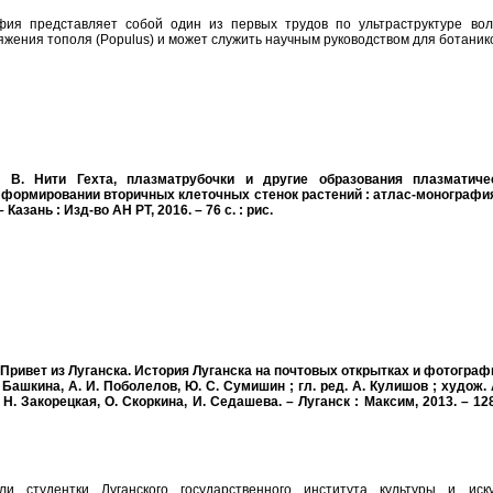
фия представляет собой один из первых трудов по ультраструктуре вол
жения тополя (Populus) и может служить научным руководством для ботанико
. В. Нити Гехта, плазматрубочки и другие образования плазматиче
формировании вторичных клеточных стенок растений : атлас-монография 
 Казань : Изд-во АН РТ, 2016. – 76 с. : рис.
 Привет из Луганска. История Луганска на почтовых открытках и фотограф
. Башкина, А. И. Поболелов, Ю. С. Сумишин ; гл. ред. А. Кулишов ; худож. 
 Н. Закорецкая, О. Скоркина, И. Седашева. – Луганск : Максим, 2013. – 128
и студентки Луганского государственного института культуры и иску