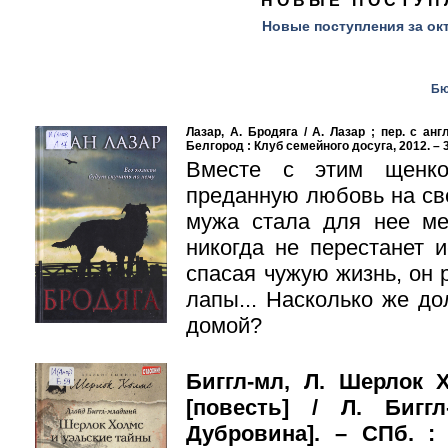
НОВЫЕ ПОСТУП
Новые
поступления за ок
Бю
Лазар, А. Бродяга / А. Лазар ; пер. с анг
Белгород : Клуб семейного досуга, 2012. – 3
Вместе с этим щенко
преданную любовь на све
мужа стала для нее м
никогда не перестанет и
спасая чужую жизнь, он 
лапы... Насколько же до
домой?
Биггл-мл, Л. Шерлок 
[повесть] / Л. Бигг
Дубровина]. – СПб. :