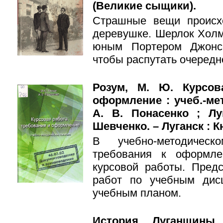
(Великие сыщики).
Страшные вещи происх
деревушке. Шерлок Холм
юным Портером Джонсо
чтобы распутать очередн
Розум, М. Ю. Курсов
оформление : учеб.-мет
А. В. Понасенко ; Лу
Шевченко. – Луганск : Кн
В учебно-методическ
требования к оформле
курсовой работы. Пред
работ по учебным дис
учебным планом.
История Луганщины