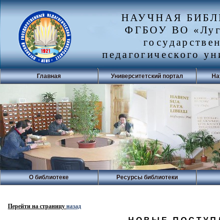
НАУЧНАЯ БИБ
ФГБОУ ВО «Луг
государстве
педагогического ун
Главная
Университетский портал
На
О библиотеке
Ресурсы библиотеки
Перейти на страницу
назад