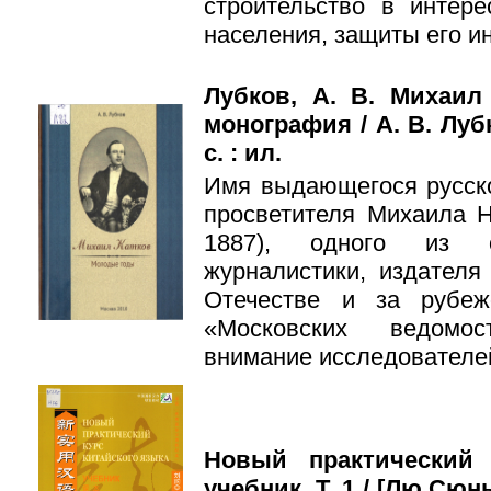
строительство в интер
населения, защиты его ин
Лубков, А. В. Михаил
монография / А. В. Лубк
с. : ил.
Имя выдающегося русско
просветителя Михаила Н
1887), одного из ос
журналистики, издател
Отечестве и за рубеж
«Московских ведомос
внимание исследователе
Новый практический 
учебник. Т. 1 / [Лю Сю