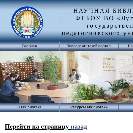
НАУЧНАЯ БИБ
ФГБОУ ВО «Луг
государстве
педагогического ун
Главная
Университетский портал
На
О библиотеке
Ресурсы библиотеки
Перейти на страницу
назад