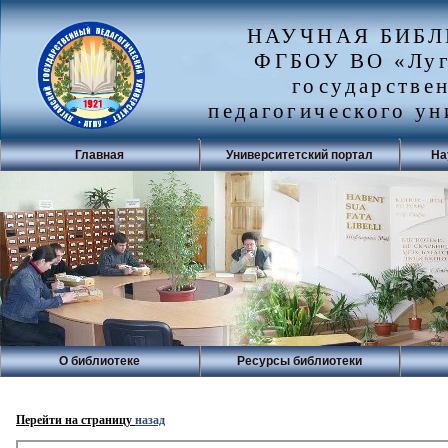
НАУЧНАЯ БИБ
ФГБОУ ВО «Луг
государстве
педагогического ун
Главная
Университетский портал
На
О библиотеке
Ресурсы библиотеки
Перейти на страницу
назад