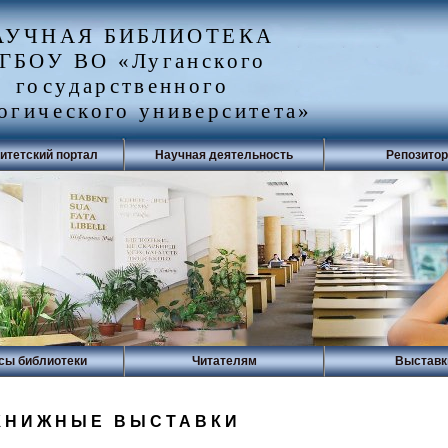
АУЧНАЯ БИБЛИОТЕКА
ГБОУ ВО «Луганского
государственного
огического университета»
итетский портал
Научная деятельность
Репозито
сы библиотеки
Читателям
Выставк
КНИЖНЫЕ ВЫСТАВКИ