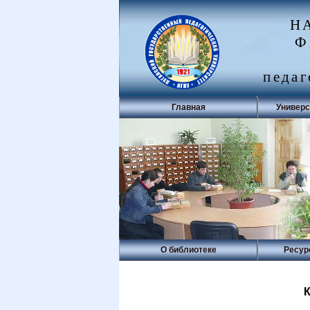
Н
Ф
педаг
Главная
Универс
О библиотеке
Ресур