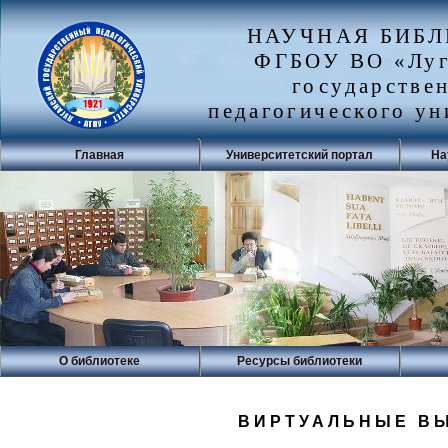
НАУЧНАЯ БИБ
ФГБОУ ВО «Луг
государстве
педагогического ун
Главная
Университетский портал
На
О библиотеке
Ресурсы библиотеки
ВИРТУАЛЬНЫЕ В