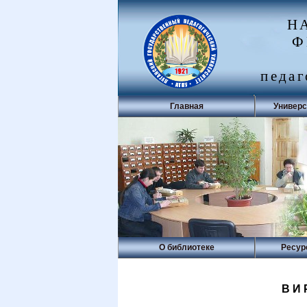
Н
Ф
педаг
Главная
Универс
О библиотеке
Ресур
ВИ