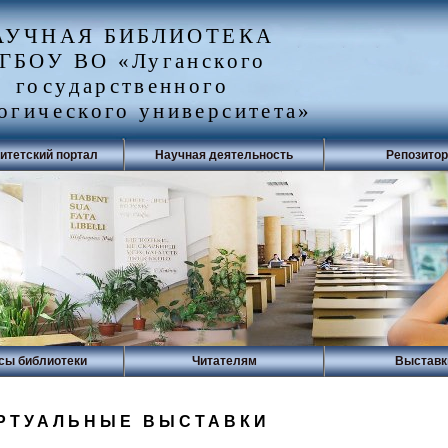
АУЧНАЯ БИБЛИОТЕКА
ГБОУ ВО «Луганского
государственного
огического университета»
итетский портал
Научная деятельность
Репозито
сы библиотеки
Читателям
Выставк
РТУАЛЬНЫЕ ВЫСТАВКИ